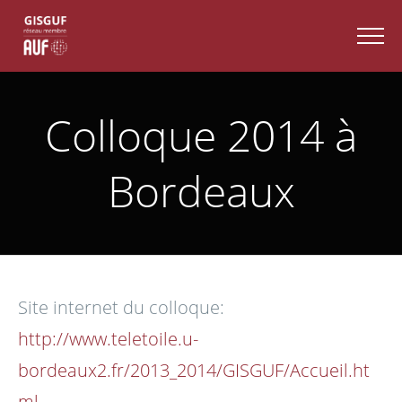
Colloque 2014 à
Bordeaux
Site internet du colloque:
http://www.teletoile.u-
bordeaux2.fr/2013_2014/GISGUF/Accueil.ht
ml